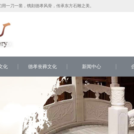
们用一刀一凿，镌刻德孝风骨，传承东方石雕之美。
文化
德孝丧葬文化
新闻中心