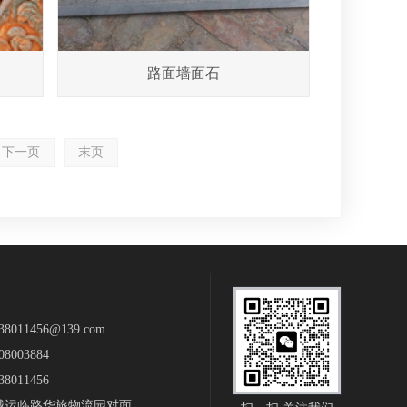
路面墙面石
下一页
末页
011456@139.com
8003884
8011456
城运临路华旅物流园对面