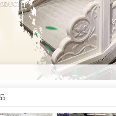
RODUCT
品