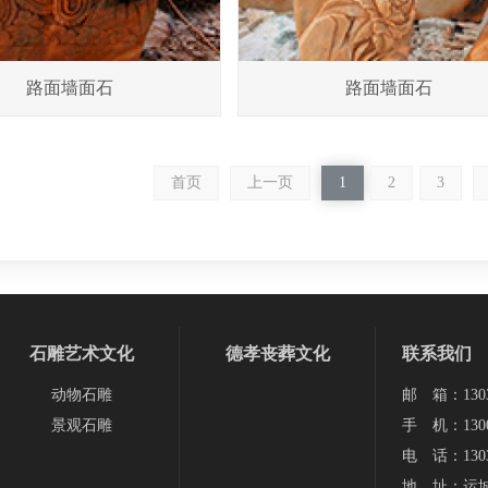
路面墙面石
路面墙面石
首页
上一页
1
2
3
石雕艺术文化
德孝丧葬文化
联系我们
动物石雕
邮 箱：13038
景观石雕
手 机：1300
电 话：1303
地 址：运