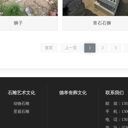
狮子
青石石狮
首页
上一页
1
2
3
石雕艺术文化
德孝丧葬文化
联系我们
动物石雕
邮 箱：13038
景观石雕
手 机：1300
电 话：1303
地 址：运