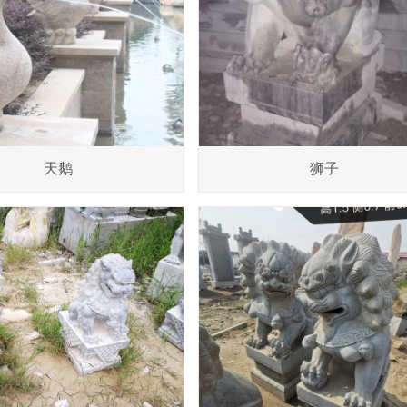
天鹅
狮子