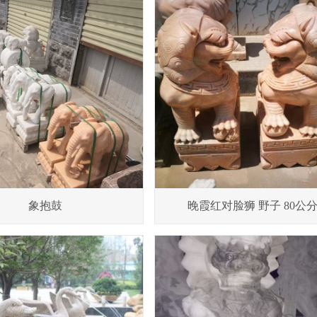
象抱鼓
晚霞红对脸狮 野子 80公