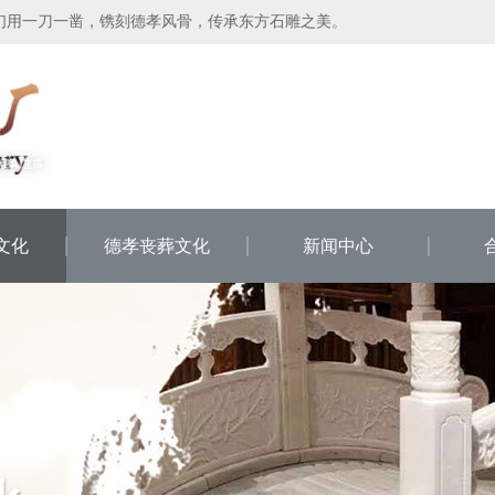
们用一刀一凿，镌刻德孝风骨，传承东方石雕之美。
文化
德孝丧葬文化
新闻中心