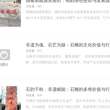
国耀新能源景观石：镌刻绿色使命与发展愿
浏览量：603
国耀新能源景观石：镌刻绿色使命与发展愿景这张照片记录
的6.9 米大型景观石，由老杜石雕于 2021 年完成安装。它
非遗为魂、石艺为脉：石雕的文化价值与行
浏览量：972
石雕作为我国历史最悠久、覆盖面最广、传承最完整的传
畴，成为承载民族记忆、彰显东方美学、带动产业共富的国
石韵千秋，非遗赋能：石雕的多维价值与行
浏览量：859
石雕作为国家级非物质文化遗产，是中华文明的 “石上史
值、社会赋能、生态永续五大核心优势，既是传统工艺的活