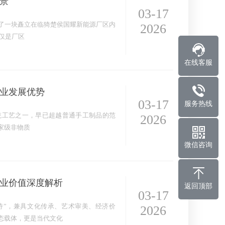
景
03-17
了一块矗立在临猗楚侯国耀新能源厂区内
2026
不仅是厂区
在线客服
业发展优势
03-17
服务热线
统工艺之一，早已超越普通手工制品的范
2026
家级非物质
微信咨询
业价值深度解析
返回顶部
03-17
诗”，兼具文化传承、艺术审美、经济价
2026
态载体，更是当代文化