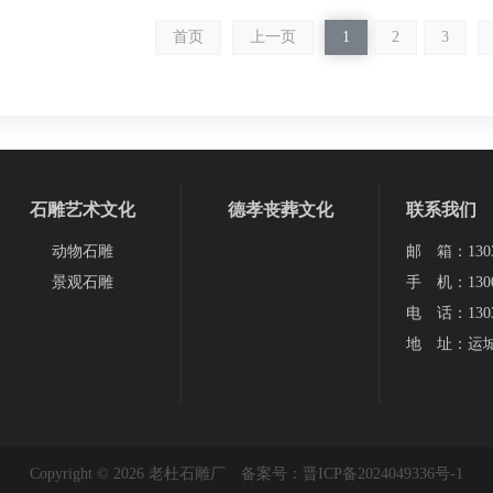
首页
上一页
1
2
3
石雕艺术文化
德孝丧葬文化
联系我们
动物石雕
邮 箱：13038
景观石雕
手 机：1300
电 话：1303
地 址：运
Copyright © 2026 老杜石雕厂 备案号：
晋ICP备2024049336号-1