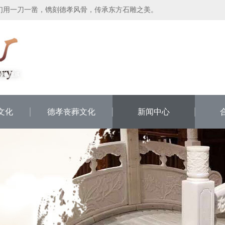
们用一刀一凿，镌刻德孝风骨，传承东方石雕之美。
文化
德孝丧葬文化
新闻中心