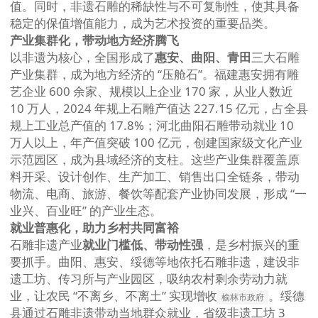
值。同时，非遗石雕的稀缺性与不可复制性，使其具备
稳定的保值增值能力，成为艺术投资的重要品类。
产业集群化，带动地方经济腾飞
以非遗为核心，全国形成了
惠安、曲阳、青田
三大石雕
产业集群，成为地方经济的 “压舱石”。福建惠安拥有雕
艺企业 600 余家、规模以上企业 170 家，从业人数近
10 万人，2024 年规上石雕产值达 227.15 亿元，占全县
规上工业总产值的 17.8%；河北曲阳石雕带动就业 10
万人以上，年产值突破 100 亿元，创建国家级文化产业
示范园区，成为县域经济的支柱。这些产业集群覆盖原
料开采、设计创作、生产加工、销售出口全链条，带动
物流、电商、旅游、餐饮等配套产业协同发展，形成 “一
业兴、百业旺” 的产业生态。
就业普惠化，助力乡村共同富裕
石雕非遗产业
就业门槛低、带动性强
，是乡村振兴的重
要抓手。曲阳、惠安、绥德等地依托石雕非遗，建设非
遗工坊、传习所与产业园区，吸纳农村剩余劳动力就
业，让农民 “不离乡、不离土” 实现增收
。绥德
榆林市政府
县通过石雕非遗带动当地群众就业，省级非遗工坊 3