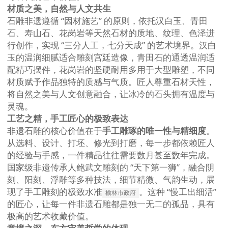
材质之美，自然与人文共生
石雕非遗遵循 “因材施艺” 的原则，依托汉白玉、青田
石、寿山石、花岗岩等天然石材的质地、纹理、色泽进
行创作，实现 “三分人工，七分天成” 的艺术境界。汉白
玉的温润细腻适合雕刻宫廷造像，青田石的通透温润适
配精巧摆件，花岗岩的坚硬耐用多用于大型雕塑，不同
材质赋予作品独特的质感与气质。匠人尊重石材天性，
将自然之美与人文创意融合，让冰冷的石头拥有温度与
灵魂。
工艺之精，手工匠心的极致表达
非遗石雕的核心价值在于
手工雕琢的唯一性与精细度
。
从选料、设计、打坯、修光到打磨，每一步都依赖匠人
的经验与手感，一件精品往往需要数月甚至数年完成。
国家级非遗传承人鲍武文雕刻的 “天下第一狮”，融合阴
刻、阳刻、浮雕等多种技法，细节精微、气韵生动，展
现了手工雕刻的极致水准
。这种 “慢工出细活”
榆林市政府
的匠心，让每一件非遗石雕都是独一无二的孤品，具有
极高的艺术收藏价值。