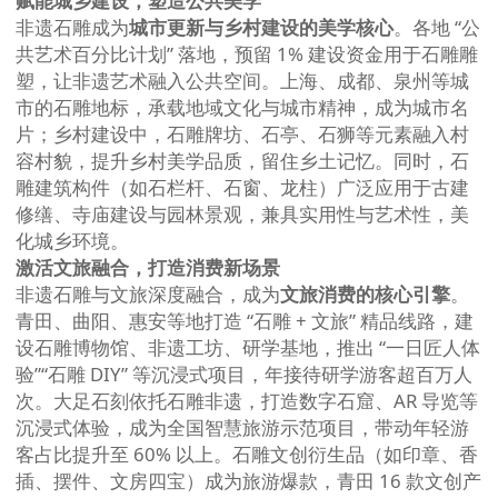
赋能城乡建设，塑造公共美学
非遗石雕成为
城市更新与乡村建设的美学核心
。各地 “公
共艺术百分比计划” 落地，预留 1% 建设资金用于石雕雕
塑，让非遗艺术融入公共空间。上海、成都、泉州等城
市的石雕地标，承载地域文化与城市精神，成为城市名
片；乡村建设中，石雕牌坊、石亭、石狮等元素融入村
容村貌，提升乡村美学品质，留住乡土记忆。同时，石
雕建筑构件（如石栏杆、石窗、龙柱）广泛应用于古建
修缮、寺庙建设与园林景观，兼具实用性与艺术性，美
化城乡环境。
激活文旅融合，打造消费新场景
非遗石雕与文旅深度融合，成为
文旅消费的核心引擎
。
青田、曲阳、惠安等地打造 “石雕 + 文旅” 精品线路，建
设石雕博物馆、非遗工坊、研学基地，推出 “一日匠人体
验”“石雕 DIY” 等沉浸式项目，年接待研学游客超百万人
次。大足石刻依托石雕非遗，打造数字石窟、AR 导览等
沉浸式体验，成为全国智慧旅游示范项目，带动年轻游
客占比提升至 60% 以上。石雕文创衍生品（如印章、香
插、摆件、文房四宝）成为旅游爆款，青田 16 款文创产