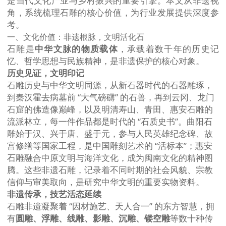
是当代文化产业与乡村振兴的重要引擎。本文从非遗视
角，系统梳理石雕的核心价值，为行业发展提供深度参
考。
一、文化价值：非遗根脉，文明活化石
石雕是
中华文脉的物质载体
，承载着数千年的历史记
忆、哲学思想与民族精神，是非遗保护的核心对象。
历史见证，文明印记
石雕历史与中华文明同源，从新石器时代的石器雕琢，
到秦汉霍去病墓前 “大气磅礴” 的石兽，再到云冈、龙门
石窟的佛造像巅峰，以及明清寿山、青田、惠安石雕的
流派林立，每一件作品都是时代的 “石质史书”。曲阳石
雕始于汉、兴于唐、盛于元，参与人民英雄纪念碑、故
宫修缮等国家工程，是中国雕刻艺术的 “活标本”；惠安
石雕融合中原文明与海洋文化，成为闽南文化的精神图
腾。这些非遗石雕，记录着不同时期的社会风貌、宗教
信仰与审美取向，是研究中华文明的重要实物资料。
非遗传承，技艺活态延续
石雕非遗凝聚着 “因材施艺、天人合一” 的东方智慧，拥
有
圆雕、浮雕、线雕、影雕、沉雕、镂空雕
等数十种传