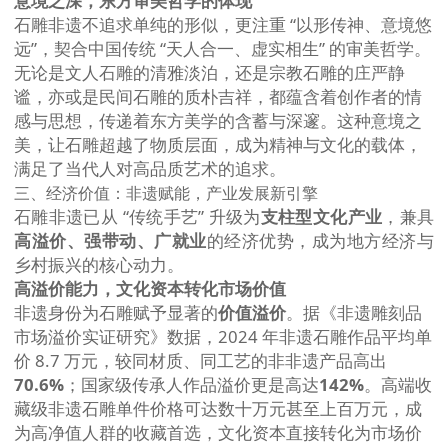
意境之深，东方审美哲学的体现
石雕非遗不追求单纯的形似，更注重 “以形传神、意境悠
远”，契合中国传统 “天人合一、虚实相生” 的审美哲学。
无论是文人石雕的清雅淡泊，还是宗教石雕的庄严静
谧，亦或是民间石雕的质朴吉祥，都蕴含着创作者的情
感与思想，传递着东方美学的含蓄与深邃。这种意境之
美，让石雕超越了物质层面，成为精神与文化的载体，
满足了当代人对高品质艺术的追求。
三、经济价值：非遗赋能，产业发展新引擎
石雕非遗已从 “传统手艺” 升级为
支柱型文化产业
，兼具
高溢价、强带动、广就业
的经济优势，成为地方经济与
乡村振兴的核心动力。
高溢价能力，文化资本转化市场价值
非遗身份为石雕赋予显著的
价值溢价
。据《非遗雕刻品
市场溢价实证研究》数据，2024 年非遗石雕作品平均单
价 8.7 万元，较同材质、同工艺的非非遗产品高出
70.6%
；国家级传承人作品溢价更是高达
142%
。高端收
藏级非遗石雕单件价格可达数十万元甚至上百万元，成
为高净值人群的收藏首选，文化资本直接转化为市场价