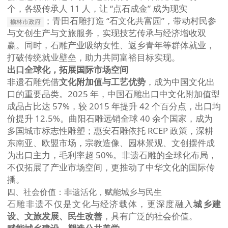
个，各级传承人 11 人，让 “点石成金” 成为现实
；青田石雕打造 “石文化共富园”，带动村民参
榆林市政府
与文创生产与文旅服务，实现技艺传承与经济增收双
赢。同时，石雕产业吸纳女性、返乡青年等群体就业，
打破传统就业壁垒，助力共同富裕目标实现。
出口全球化，拓展国际市场空间
非遗石雕凭借
文化附加值与工艺优势
，成为中国文化出
口的重要品类。2025 年，中国石雕出口中文化附加值型
成品占比达 57%，较 2015 年提升 42 个百分点，出口均
价提升 12.5%。曲阳石雕远销全球 40 余个国家，成为
多国城市标志性雕塑；惠安石雕依托 RCEP 政策，深耕
东南亚、欧盟市场，宗教造像、园林景观、文创摆件成
为出口主力，毛利率超 50%。非遗石雕的全球化布局，
不仅拓展了产业市场空间，更推动了中华文化的国际传
播。
四、社会价值：非遗活化，赋能城乡与民生
石雕非遗不仅是文化与经济载体，更深度融入
城乡建
设、文旅发展、民生改善
，具有广泛的社会价值。