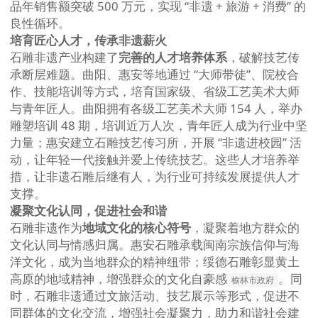
品年销售额突破 500 万元，实现 “非遗 + 旅游 + 消费” 的
良性循环。
培育匠心人才，传承非遗薪火
石雕非遗产业构建了
完善的人才培养体系
，破解技艺传
承断层难题。曲阳、惠安等地通过 “大师带徒”、院校合
作、技能培训等方式，培育国家级、省级工艺美术大师
与青年匠人。曲阳拥有各级工艺美术大师 154 人，举办
雕塑培训 48 期，培训近万人次，青年匠人成为行业中坚
力量；惠安建立石雕技艺传习所，开展 “非遗进校园” 活
动，让年轻一代接触并爱上传统技艺。这些人才培养举
措，让非遗石雕后继有人，为行业可持续发展提供人才
支撑。
凝聚文化认同，促进社会和谐
石雕非遗作为
地域文化的核心符号
，凝聚着地方群众的
文化认同与情感归属。惠安石雕承载闽南宗族信仰与海
洋文化，成为当地群众的精神纽带；绥德石雕彰显黄土
高原的地域精神，增强群众的文化自豪感
。同
榆林市政府
时，石雕非遗通过文旅活动、技艺展示等形式，促进不
同群体的文化交流，增强社会凝聚力，助力和谐社会建