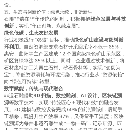
设。
五、生态与创新价值：绿色永续，非遗新生
石雕非遗在坚守传统的同时，积极拥抱
绿色发展与科技
创新
，实现 “守正创新、永续发展”。
绿色低碳，生态友好发展
行业积极践行 “双碳” 目标，推动
绿色矿山建设与废料循
环利用
。自然资源部要求石材开采回采率不低于 85%，
惠安、曲阳等主产区建成 12 个国家级绿色矿山示范区，
矿区复绿率达 85% 以上。同时，企业通过技术创新，将
石材废料加工为再生石材、砂石骨料等，实现 “变废为
宝”，降低资源消耗与环境污染，推动行业从 “资源依赖”
向 “绿色可持续” 转型。
数字赋能，传统与现代融合
非遗石雕借助
3D 扫描、数控雕刻、AI 设计、区块链溯
源
等数字技术，实现 “传统匠心 + 现代科技” 的融合发
展。3D 建模与数控设备完成 60% 的前期雕刻，后期手
工精修，既提升生产效率 37%，又保留手工温度；区块
链溯源为每件非遗石雕生成 “一物一码”，记录矿源、匠