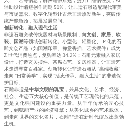
人、工艺等信息，解决造假难题，提升产品信任度；AI
辅助设计缩短创作周期 50%，让非遗石雕适配现代审美
与市场需求。数字化转型让古老非遗焕发新生，突破传
统产能瓶颈，拓展发展空间。
创新转化，融入现代生活
非遗石雕突破传统题材与场景限制，向
文创、家居、软
装、国潮
等领域创新转化。小型化、轻量化、IP 化的石
雕文创产品（如国潮印章、禅意香插、艺术摆件）成为
Z 世代消费热点，复购率达 34.2%；石雕元素融入家居
设计，打造玄关摆件、茶席石艺、文房雅器，让非遗艺
术走进寻常百姓家。创新转化让非遗石雕从 “高端收藏”
走向 “日常美学”，实现 “活态传承、融入生活” 的非遗保
护目标。
石雕非遗是
中华文明的瑰宝
，兼具文化、艺术、经济、
社会、生态五大核心价值，是传统工艺现代化的典范，
更是文化强国建设的重要力量。从千年传承的匠心技
艺，到赋能产业的经济引擎；从美化城乡的艺术载体，
到走向世界的文化名片，石雕非遗在新时代绽放出蓬勃
生机。