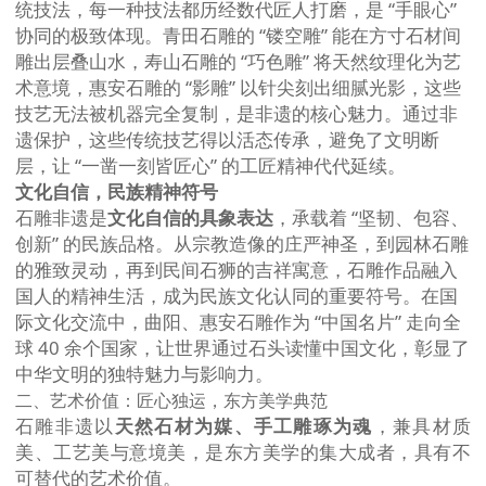
统技法，每一种技法都历经数代匠人打磨，是 “手眼心”
协同的极致体现。青田石雕的 “镂空雕” 能在方寸石材间
雕出层叠山水，寿山石雕的 “巧色雕” 将天然纹理化为艺
术意境，惠安石雕的 “影雕” 以针尖刻出细腻光影，这些
技艺无法被机器完全复制，是非遗的核心魅力。通过非
遗保护，这些传统技艺得以活态传承，避免了文明断
层，让 “一凿一刻皆匠心” 的工匠精神代代延续。
文化自信，民族精神符号
石雕非遗是
文化自信的具象表达
，承载着 “坚韧、包容、
创新” 的民族品格。从宗教造像的庄严神圣，到园林石雕
的雅致灵动，再到民间石狮的吉祥寓意，石雕作品融入
国人的精神生活，成为民族文化认同的重要符号。在国
际文化交流中，曲阳、惠安石雕作为 “中国名片” 走向全
球 40 余个国家，让世界通过石头读懂中国文化，彰显了
中华文明的独特魅力与影响力。
二、艺术价值：匠心独运，东方美学典范
石雕非遗以
天然石材为媒、手工雕琢为魂
，兼具材质
美、工艺美与意境美，是东方美学的集大成者，具有不
可替代的艺术价值。