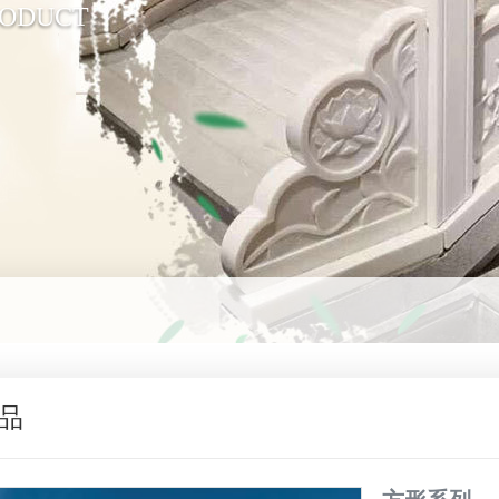
RODUCT
品