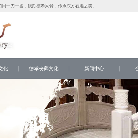
们用一刀一凿，镌刻德孝风骨，传承东方石雕之美。
文化
德孝丧葬文化
新闻中心