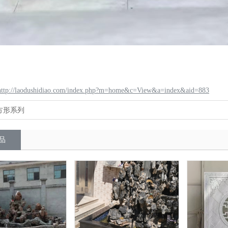
http://laodushidiao.com/index.php?m=home&c=View&a=index&aid=883
方形系列
品