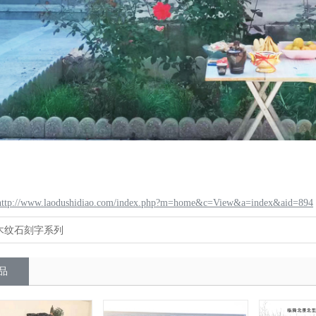
http://www.laodushidiao.com/index.php?m=home&c=View&a=index&aid=894
木纹石刻字系列
品