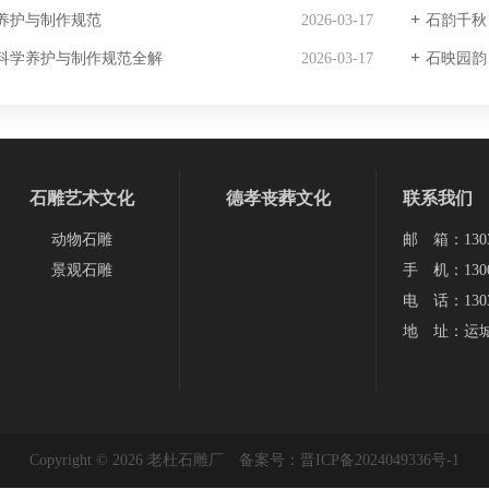
养护与制作规范
2026-03-17
石韵千秋
科学养护与制作规范全解
2026-03-17
石映园韵
石雕艺术文化
德孝丧葬文化
联系我们
动物石雕
邮 箱：13038
景观石雕
手 机：1300
电 话：1303
地 址：运
Copyright © 2026 老杜石雕厂 备案号：
晋ICP备2024049336号-1