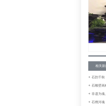
相关新
石韵千秋，
石雕壁画
非遗为魂、
石镌河魂