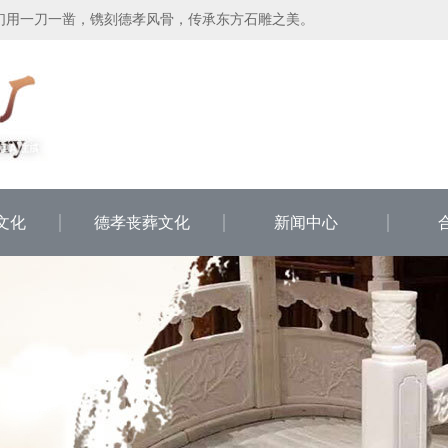
们用一刀一凿，镌刻德孝风骨，传承东方石雕之美。
文化
德孝丧葬文化
新闻中心