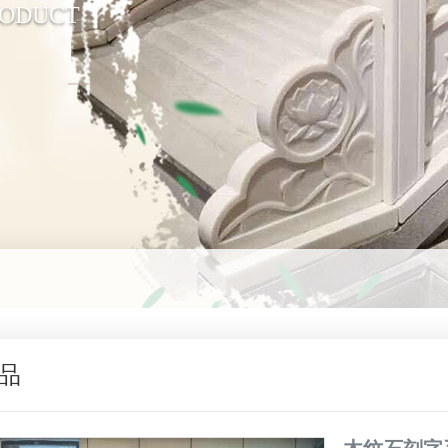
RODUCT
品